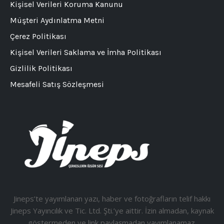
Kişisel Verileri Koruma Kanunu
Müşteri Aydınlatma Metni
Çerez Politikası
Kişisel Verileri Saklama ve İmha Politikası
Gizlilik Politikası
Mesafeli Satış Sözleşmesi
Jineps’te yayımlanan yazı, haber ve fotoğrafların telif hakkı
Jineps Yayıncılık ve Tic. Ltd. Şti.’ye aittir. İzin almadan, kaynak
göstermeden ve link paylaşmadan yayımlanamaz.