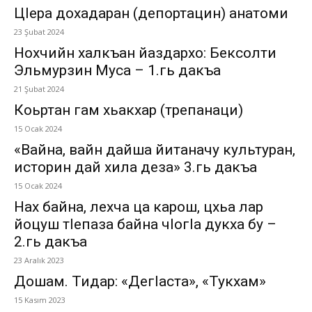
ЦIера дохадаран (депортацин) анатоми
23 Şubat 2024
Нохчийн халкъан йаздархо: Бексолти
Эльмурзин Муса – 1.гь дакъа
21 Şubat 2024
Коьртан гам хьакхар (трепанаци)
15 Ocak 2024
«Вайна, вайн дайша йитаначу культуран,
историн дай хила деза» 3.гь дакъа
15 Ocak 2024
Нах байна, лехча ца карош, цхьа лар
йоцуш тIепаза байна чIогIа дукха бу –
2.гь дакъа
23 Aralık 2023
Дошам. Тидар: «ДегIаста», «Тукхам»
15 Kasım 2023