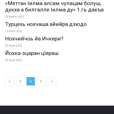
«Меттан Iилма алсам чулацам болуш,
дукха а билгалле Iилма ду» 1.гь дакъа
15 Kasım 2023
Турцехь нохчаша айийра дзюдо
15 Ekim 2023
Нохчийчоь йа Ичкери?
20 Eylül 2023
Йохка-эцаран цIераш
20 Eylül 2023
3
4
5