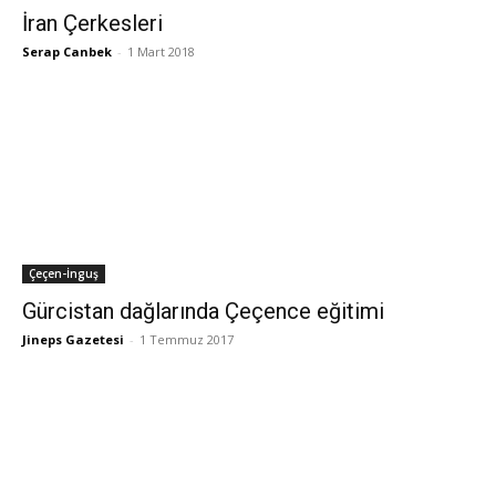
İran Çerkesleri
Serap Canbek
-
1 Mart 2018
Çeçen-İnguş
Gürcistan dağlarında Çeçence eğitimi
Jineps Gazetesi
-
1 Temmuz 2017