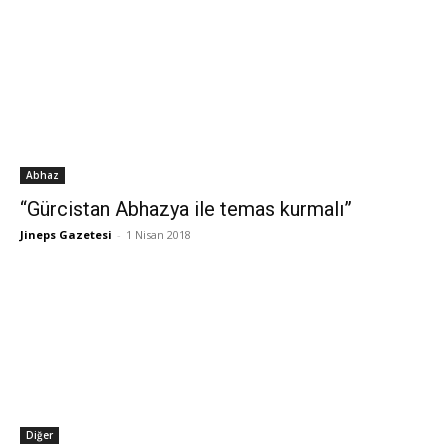
Abhaz
“Gürcistan Abhazya ile temas kurmalı”
Jineps Gazetesi
-
1 Nisan 2018
Diğer