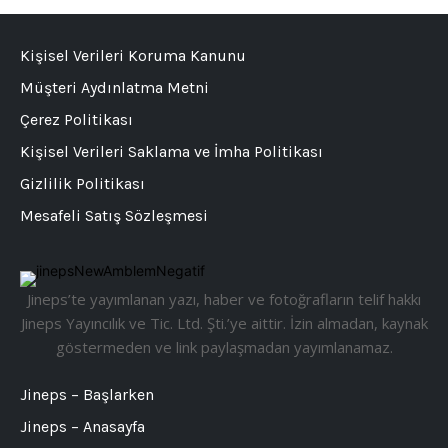
Kişisel Verileri Koruma Kanunu
Müşteri Aydınlatma Metni
Çerez Politikası
Kişisel Verileri Saklama ve İmha Politikası
Gizlilik Politikası
Mesafeli Satış Sözleşmesi
Jineps’te yayımlanan yazı, haber ve fotoğrafların telif hakkı
Jineps Yayıncılık ve Tic. Ltd. Şti.’ye aittir. İzin almadan, kaynak
göstermeden ve link paylaşmadan yayımlanamaz.
Jineps – Başlarken
Jineps – Anasayfa