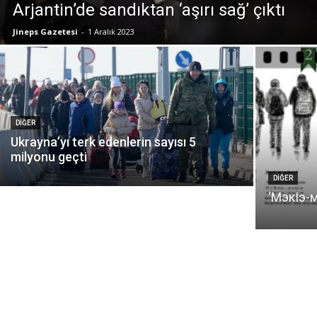
Arjantin’de sandıktan ‘aşırı sağ’ çıktı
Jineps Gazetesi
-
1 Aralık 2023
DIĞER
Ukrayna’yı terk edenlerin sayısı 5
milyonu geçti
DIĞER
‘МэкIэ-м