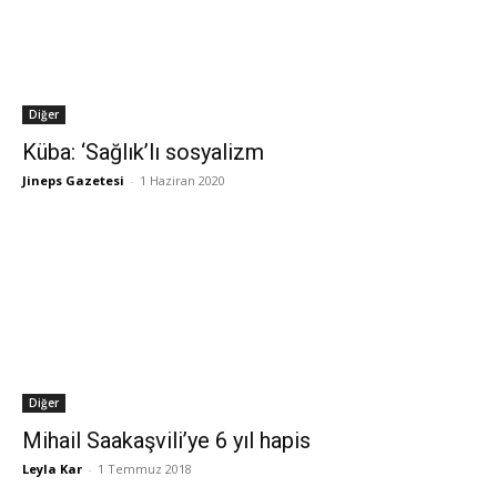
Diğer
Küba: ‘Sağlık’lı sosyalizm
Jineps Gazetesi
-
1 Haziran 2020
Diğer
Mihail Saakaşvili’ye 6 yıl hapis
Leyla Kar
-
1 Temmuz 2018