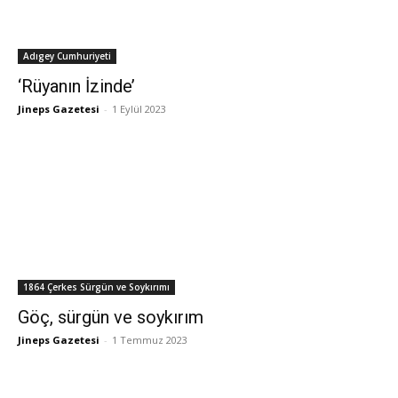
Adıgey Cumhuriyeti
‘Rüyanın İzinde’
Jineps Gazetesi
-
1 Eylül 2023
1864 Çerkes Sürgün ve Soykırımı
Göç, sürgün ve soykırım
Jineps Gazetesi
-
1 Temmuz 2023