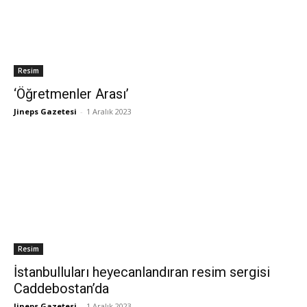
Resim
‘Öğretmenler Arası’
Jineps Gazetesi
-
1 Aralık 2023
Resim
İstanbulluları heyecanlandıran resim sergisi
Caddebostan’da
Jineps Gazetesi
-
1 Aralık 2023