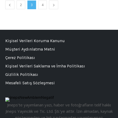
2
3
4
Kişisel Verileri Koruma Kanunu
Müşteri Aydınlatma Metni
Çerez Politikası
Kişisel Verileri Saklama ve İmha Politikası
Gizlilik Politikası
Mesafeli Satış Sözleşmesi
Jineps’te yayımlanan yazı, haber ve fotoğrafların telif hakkı
Jineps Yayıncılık ve Tic. Ltd. Şti.’ye aittir. İzin almadan, kaynak
göstermeden ve link paylaşmadan yayımlanamaz.