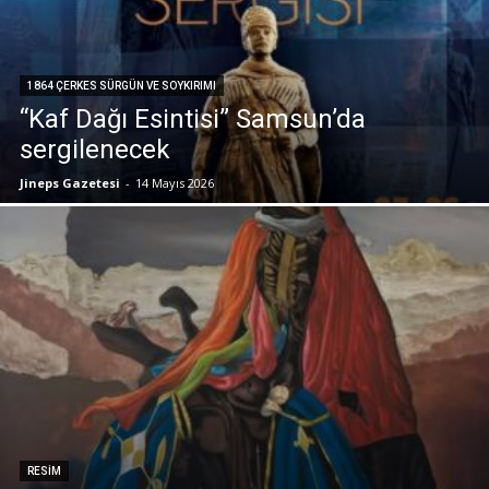
1864 ÇERKES SÜRGÜN VE SOYKIRIMI
“Kaf Dağı Esintisi” Samsun’da
sergilenecek
Jineps Gazetesi
-
14 Mayıs 2026
RESIM