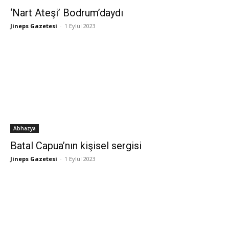
‘Nart Ateşi’ Bodrum’daydı
Jineps Gazetesi
-
1 Eylül 2023
Abhazya
Batal Capua’nın kişisel sergisi
Jineps Gazetesi
-
1 Eylül 2023