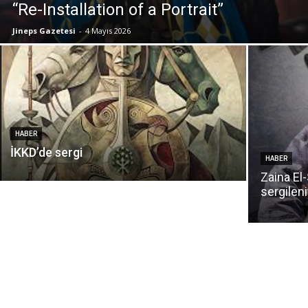
“Re-Installation of a Portrait”
Jineps Gazetesi
-
4 Mayıs 2026
HABER
İKKD’de sergi
HABER
Zaina El-
sergilen