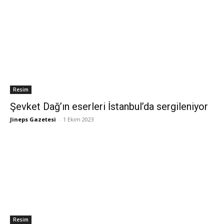
Resim
Şevket Dağ’ın eserleri İstanbul’da sergileniyor
Jineps Gazetesi
-
1 Ekim 2023
Resim