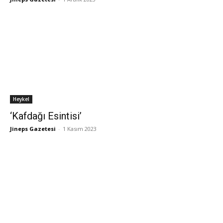
Heykel
‘Kafdağı Esintisi’
Jineps Gazetesi
-
1 Kasım 2023