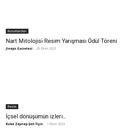
Kurumlardan
Nart Mitolojisi Resim Yarışması Ödül Töreni
Jineps Gazetesi
-
20 Ekim 2023
Resim
İçsel dönüşümün izleri…
Kube Zeynep Şen İlçin
-
1 Ekim 2023