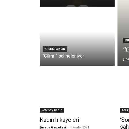
KU
“
KURUMLARDAN
“Cümrı” sahneleniyor
Jin
Seteney-Kadın
Adıg
Kadın hikâyeleri
‘So
sah
Jineps Gazetesi
-
1 Aralık 2021