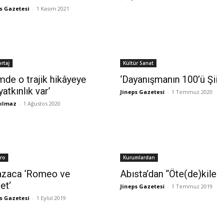
s Gazetesi
-
1 Kasım 2021
rtaj
Kültür Sanat
imde o trajik hikâyeye
‘Dayanışmanın 100’ü Şii
yatkınlık var’
Jineps Gazetesi
-
1 Temmuz 2020
Yılmaz
-
1 Ağustos 2020
tro
Kurumlardan
azaca ‘Romeo ve
Abısta’dan “Öte(de)kile
et’
Jineps Gazetesi
-
1 Temmuz 2019
s Gazetesi
-
1 Eylül 2019