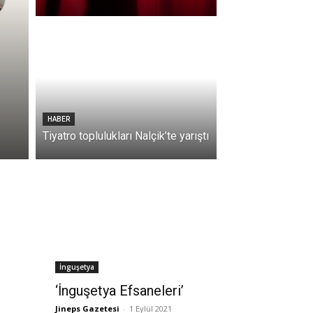
HABER
Tiyatro toplulukları Nalçik’te yarıştı
İnguşetya
‘İnguşetya Efsaneleri’
Jineps Gazetesi
-
1 Eylül 2021