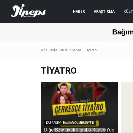
HABER
ARAŞTIRMA
KÜLT
Bağım
Ana Sayfa
Kültür Sanat
Tiyatro
TIYATRO
KABARDEY - BALKAR CUMHURIYETI
Dığe Bziy tiyatro grubu Kayseri’de