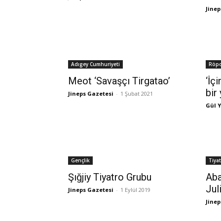
Jinep
Adıgey Cumhuriyeti
Röpo
Meot ‘Savaşçı Tirgatao’
‘İç
bir 
Jineps Gazetesi
-
1 Şubat 2021
Gül 
Gençlik
Tiya
Şığjiy Tiyatro Grubu
Ab
Juli
Jineps Gazetesi
-
1 Eylül 2019
Jinep