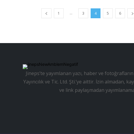
...
1
3
4
5
6
Jineps’te yayımlanan yazı, haber ve fotoğrafların 
Yayıncılık ve Tic. Ltd. Şti.’ye aittir. İzin almadan
ve link paylaşmadan yayımlanama