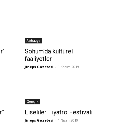
Abhazya
r’
Sohum’da kültürel
faaliyetler
Jineps Gazetesi
-
1 Kasım 2019
Gençlik
r”
Liseliler Tiyatro Festivali
Jineps Gazetesi
-
1 Nisan 2019