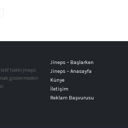
Jineps – Başlarken
telif hakkı Jineps
Jineps – Anasayfa
, kaynak göstermeden
Künye
z.
İletişim
Reklam Başvurusu