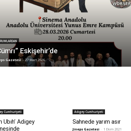
RUMLARDAN
Cümrı” Eskişehir’de
eps Gazetesi
-
27 Mart 2026
ey Cumhuriyeti
Adıgey Cumhuriyeti
n Ubıh’ Adigey
Sahnede yarım asır
nesinde
Jineps Gazetesi
-
1 Ekim 2021