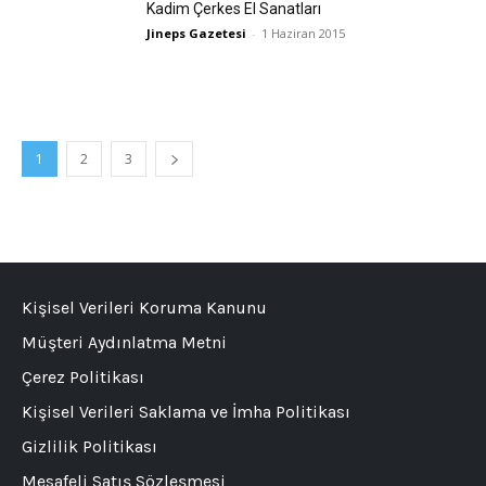
Kadim Çerkes El Sanatları
Jineps Gazetesi
-
1 Haziran 2015
1
2
3
Kişisel Verileri Koruma Kanunu
Müşteri Aydınlatma Metni
Çerez Politikası
Kişisel Verileri Saklama ve İmha Politikası
Gizlilik Politikası
Mesafeli Satış Sözleşmesi