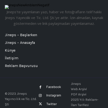
Jineps’te yayımlanan yazı, haber ve fotoğrafların telif hakkı
Jineps Yayıncılık ve Tic. Ltd. Şti.’ye aittir. İzin almadan, kaynak
göstermeden ve link paylaşmadan yayımlanamaz.
Jineps – Başlarken
Jineps – Anasayfa
Künye
İletişim
Reklam Başvurusu
Jineps
Facebook
Web Arşivi
© 2023 Jineps
PDF Arşivi
Instagram
Yayıncılık ve Tic. Ltd.
2025 Yılı Reklam-
Twitter
Şti
İlan Tarifesi