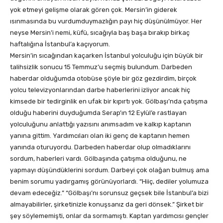
yok etmeyi gelişme olarak gören çok. Mersin’in giderek
ısınmasında bu vurdumduymazlığın payı hiç düşünülmüyor. Her
neyse Mersin’i nemi, küfü, sıcağıyla baş başa bırakıp birkaç
haftalığına İstanbul’a kaçıyorum.
Mersin’in sıcağından kaçarken İstanbul yolculuğu için büyük bir
talihsizlik sonucu 15 Temmuz’u seçmiş bulundum. Darbeden
haberdar olduğumda otobüse şöyle bir göz gezdirdim, birçok
yolcu televizyonlarından darbe haberlerini izliyor ancak hiç
kimsede bir tedirginlik en ufak bir kıpırtı yok. Gölbaşı’nda çatışma
olduğu haberini duyduğumda Serap’ın 12 Eylül’e rastlayan
yolculuğunu anlattığı yazısını anımsadım ve kalkıp kaptanın
yanına gittim. Yardımcıları olan iki genç de kaptanın hemen
yanında oturuyordu. Darbeden haberdar olup olmadıklarını
sordum, haberleri vardı. Gölbaşında çatışma olduğunu, ne
yapmayı düşündüklerini sordum. Darbeyi çok olağan bulmuş ama
benim sorumu yadırgamış görünüyorlardı. “Hiiç, dediler yolumuza
devam edeceğiz.” “Gölbaşı’nı sorunsuz geçsek bile İstanbul’a bizi
almayabilirler, şirketinizle konuşsanız da geri dönsek.” Şirket bir
şey söylememişti, onlar da sormamıştı. Kaptan yardımcısı gençler