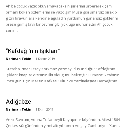
Ah be çocuk Yazık okuyamayacaksın şiirlerimi ürpererek çam
ormanı kokan özlemlerim ile yazdığım Musa gibi umarsız bırakıp
gittin firavunlara kendine ağuladın yurdumun günahsız göklerini
prese girmiş tavlı bir cevher gibi yokluğa mühürlettin Ah çocuk
senin...
“Kafdağı’nın Işıkları”
Neriman Tekin
-
1 Kasım 2019
Kutarba Pınar Ersoy Korkmaz yazmayı düşündüğü “Kafdağı’nın
Işıkları” kitaplar dizisinin ilki olduğunu belirttiği “Gumısta” kitabının
imza günü için Mersin Kafkas Kültür ve Yardımlaşma Derneği’nin...
Adiğabze
Neriman Tekin
-
1 Ekim 2019
Vezir Savrum, Adana Tufanbeyli-Kayapınar köyünden. Ailesi 1864
Çerkes sürgününden yirmi altı yıl sonra Adigey Cumhuriyeti Xuedz