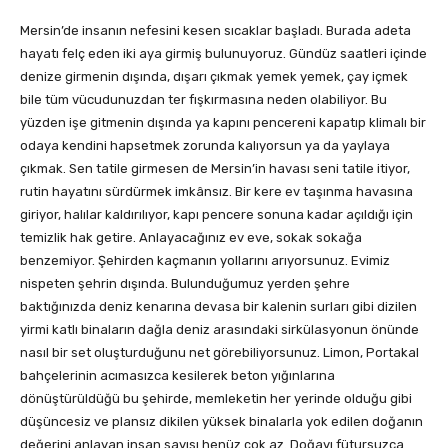
Mersin’de insanın nefesini kesen sıcaklar başladı. Burada adeta
hayatı felç eden iki aya girmiş bulunuyoruz. Gündüz saatleri içinde
denize girmenin dışında, dışarı çıkmak yemek yemek, çay içmek
bile tüm vücudunuzdan ter fışkırmasına neden olabiliyor. Bu
yüzden işe gitmenin dışında ya kapını pencereni kapatıp klimalı bir
odaya kendini hapsetmek zorunda kalıyorsun ya da yaylaya
çıkmak. Sen tatile girmesen de Mersin’in havası seni tatile itiyor,
rutin hayatını sürdürmek imkânsız. Bir kere ev taşınma havasına
giriyor, halılar kaldırılıyor, kapı pencere sonuna kadar açıldığı için
temizlik hak getire. Anlayacağınız ev eve, sokak sokağa
benzemiyor. Şehirden kaçmanın yollarını arıyorsunuz. Evimiz
nispeten şehrin dışında. Bulunduğumuz yerden şehre
baktığınızda deniz kenarına devasa bir kalenin surları gibi dizilen
yirmi katlı binaların dağla deniz arasındaki sirkülasyonun önünde
nasıl bir set oluşturduğunu net görebiliyorsunuz. Limon, Portakal
bahçelerinin acımasızca kesilerek beton yığınlarına
dönüştürüldüğü bu şehirde, memleketin her yerinde olduğu gibi
düşüncesiz ve plansız dikilen yüksek binalarla yok edilen doğanın
değerini anlayan insan sayısı henüz çok az. Doğayı fütursuzca