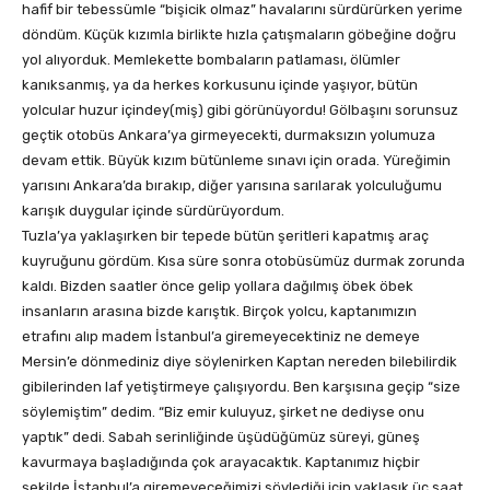
hafif bir tebessümle “bişicik olmaz” havalarını sürdürürken yerime
döndüm. Küçük kızımla birlikte hızla çatışmaların göbeğine doğru
yol alıyorduk. Memlekette bombaların patlaması, ölümler
kanıksanmış, ya da herkes korkusunu içinde yaşıyor, bütün
yolcular huzur içindey(miş) gibi görünüyordu! Gölbaşını sorunsuz
geçtik otobüs Ankara’ya girmeyecekti, durmaksızın yolumuza
devam ettik. Büyük kızım bütünleme sınavı için orada. Yüreğimin
yarısını Ankara’da bırakıp, diğer yarısına sarılarak yolculuğumu
karışık duygular içinde sürdürüyordum.
Tuzla’ya yaklaşırken bir tepede bütün şeritleri kapatmış araç
kuyruğunu gördüm. Kısa süre sonra otobüsümüz durmak zorunda
kaldı. Bizden saatler önce gelip yollara dağılmış öbek öbek
insanların arasına bizde karıştık. Birçok yolcu, kaptanımızın
etrafını alıp madem İstanbul’a giremeyecektiniz ne demeye
Mersin’e dönmediniz diye söylenirken Kaptan nereden bilebilirdik
gibilerinden laf yetiştirmeye çalışıyordu. Ben karşısına geçip “size
söylemiştim” dedim. “Biz emir kuluyuz, şirket ne dediyse onu
yaptık” dedi. Sabah serinliğinde üşüdüğümüz süreyi, güneş
kavurmaya başladığında çok arayacaktık. Kaptanımız hiçbir
şekilde İstanbul’a giremeyeceğimizi söylediği için yaklaşık üç saat