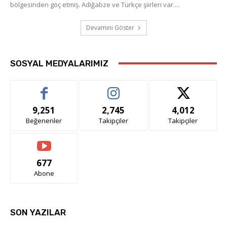
bölgesinden göç etmiş. Adiğabze ve Türkçe şiirleri var....
Devamını Göster
SOSYAL MEDYALARIMIZ
9,251
2,745
4,012
Beğenenler
Takipçiler
Takipçiler
677
Abone
SON YAZILAR