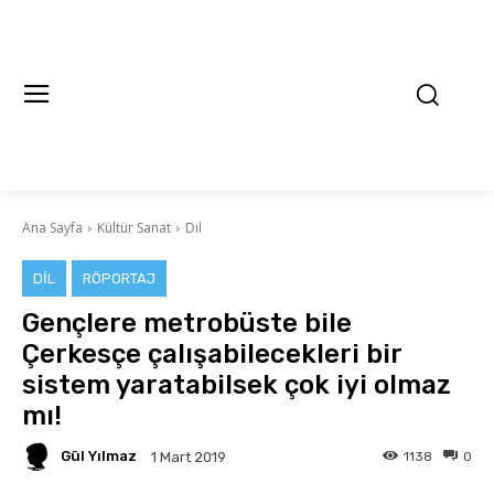
Ana Sayfa
Kültür Sanat
Dil
DIL
RÖPORTAJ
Gençlere metrobüste bile
Çerkesçe çalışabilecekleri bir
sistem yaratabilsek çok iyi olmaz
mı!
Gül Yılmaz
1138
0
1 Mart 2019