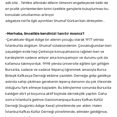
adlı site… Tehlike altındaki dillerin ölmesini engelleyecek belki de
en pratik yöntemlerden birini özellikle gençlerle buluşturması bu
konudaki umutlarımızı artırıyor.
adıgabze.net’le ilgili ayrıntıları Shumaf Gürkan’dan dinleyelim…
-Merhaba, öncelikle kendinizi tanıtır mısınız?
-Çanakkale-Bigalı Adige bir ailenin çocuğu olarak 1977 yılında
İstanbul’da doğdum. Shumaf sülalesindenim. Çocukluğumdan beri
yaşadığım evde hep Çerkesçe konuşulmasına rağmen ben ve
kardeşlerim sadece anlıyor ama konuşamıyor ve durumu çok da
kafamıza takmıyorduk. 1998 yılında üniversite eğitimi için gittiğim
Bursa’da, sadece ve sadece tleperuj öğrenmek amacıyla Bursa
Birleşik Kafkasya Derneği ekibine yazıldım. Derneğe gidip geldikçe
aslında sahip çıkılması gerekenin leperuj dansının da çok ötesinde
olduğunu fark etmeye başladım. Bu bilinçlenme sonunda Bursa’da
kaldığım dört yıl boyunca aktif biçimde dernekçilik yaptım. Daha
sonra İstanbul’a gelince Gaziosmanpaşa Kuzey Kafkas Kültür
Derneği (bugünkü Adige Xase) yönetiminde yer aldım. Halen
İstanbul Kafkas Kültür Derneği yönetiminde, elimden geldiğince,