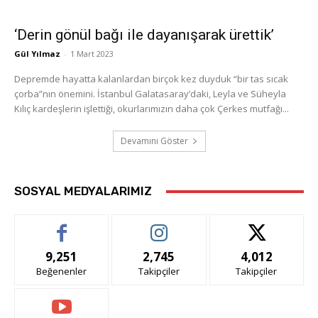
‘Derin gönül bağı ile dayanışarak ürettik’
Gül Yılmaz
-
1 Mart 2023
Depremde hayatta kalanlardan birçok kez duyduk “bir tas sıcak
çorba”nın önemini. İstanbul Galatasaray’daki, Leyla ve Süheyla
Kılıç kardeşlerin işlettiği, okurlarımızın daha çok Çerkes mutfağı...
Devamını Göster
SOSYAL MEDYALARIMIZ
9,251
2,745
4,012
Beğenenler
Takipçiler
Takipçiler