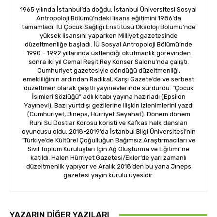
1965 yılında İstanbul’da doğdu. İstanbul Üniversitesi Sosyal
Antropoloji Bölümü’ndeki lisans eğitimini 1986’da
tamamladı. İÜ Çocuk Sağlığı Enstitüsü Oksoloji Bölümü’nde
yüksek lisansını yaparken Milliyet gazetesinde
düzeltmenliğe başladı. İÜ Sosyal Antropoloji Bölümü’nde
1990 – 1992 yıllarında üstlendiği okutmanlık görevinden
sonra iki yıl Cemal Reşit Rey Konser Salonu’nda çalıştı.
Cumhuriyet gazetesiyle döndüğü düzeltmenliği,
emekliliğinin ardından Radikal, Karşı Gazete’de ve serbest
düzeltmen olarak çeşitli yayınevlerinde sürdürdü. “Çocuk
İsimleri Sözlüğü” adlı kitabı yayına hazırladı (Epsilon
Yayınevi). Bazı yurtdışı gezilerine ilişkin izlenimlerini yazdı
(Cumhuriyet, Jıneps, Hürriyet Seyahat). Dönem dönem
Ruhi Su Dostlar Korosu koristi ve Kafkas halk dansları
oyuncusu oldu. 2018-2019’da İstanbul Bilgi Üniversitesi’nin
“Türkiye’de Kültürel Çoğulluğun Bağımsız Araştırmacıları ve
Sivil Toplum Kuruluşları İçin Ağ Oluşturma ve Eğitimi”ne
katıldı. Halen Hürriyet Gazetesi/Ekler’de yarı zamanlı
düzeltmenlik yapıyor ve Aralık 2018’den bu yana Jıneps
gazetesi yayın kurulu üyesidir.
YAZARIN DIĞER YAZILARI