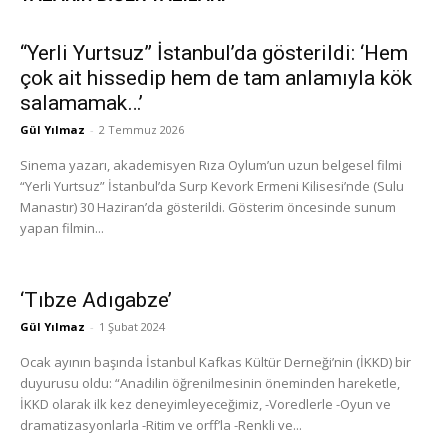
“Yerli Yurtsuz” İstanbul’da gösterildi: ‘Hem
çok ait hissedip hem de tam anlamıyla kök
salamamak…’
Gül Yılmaz
-
2 Temmuz 2026
Sinema yazarı, akademisyen Rıza Oylum’un uzun belgesel filmi
“Yerli Yurtsuz” İstanbul’da Surp Kevork Ermeni Kilisesi’nde (Sulu
Manastır) 30 Haziran’da gösterildi. Gösterim öncesinde sunum
yapan filmin...
‘Tıbze Adıgabze’
Gül Yılmaz
-
1 Şubat 2024
Ocak ayının başında İstanbul Kafkas Kültür Derneği’nin (İKKD) bir
duyurusu oldu: “Anadilin öğrenilmesinin öneminden hareketle,
İKKD olarak ilk kez deneyimleyeceğimiz, -Voredlerle -Oyun ve
dramatizasyonlarla -Ritim ve orff’la -Renkli ve...