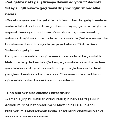
-‘adigabze.net’i geliştirmeye devam ediyorum” dediniz.
Siteyle ilgili hayata geçirmeyi düşündüğünüz hedefler
neler?
-Öncelikle şunu net bir şekilde belirteyim; ben bu geliştirmelerin
sadece teknik ve koordinasyon kısmındayım, içerikte geliştirme
yapmak beni aşan bir durum. Yakın dönem için ise hayalim;
yabancı dil eğitimi konusunda uzman kişilerle Çerkesçeyi iyi bilen
hocalarımızı koordine içinde projeye katarak “Online Ders
Sistemi”ni geliştirmek.
Gençlerimiz anadillerini öğrenme konusunda oldukça istekli.
Metrobüste giderken bile Çerkesçe çalışabilecekleri bir sistem
yaratabilsek çok iyi olmaz mı! Bu düşünceyle hareket ederek
gençlerin kendi kendilerine en az A1 seviyesinde anadillerini
öğrenebilecekleri bir imkân sunmak isterim.
-Son olarak neler eklemek istersiniz?
-Zaman ayırıp bu satırları okudukları için herkese teşekkür
ediyorum. 21 Şubat Anadili ve 14 Mart Adige Dil Günlerini
kutluyorum. Kendilerinden ricam, anadillerini önemsesinler ve