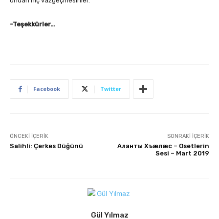
ondan hiç vazgeçmesinler.
-Teşekkürler…
Facebook
Twitter
ÖNCEKI İÇERIK
SONRAKI İÇERIK
Salihli: Çerkes Düğünü
Аланты Хъæлæс – Osetlerin
Sesi – Mart 2019
Gül Yılmaz