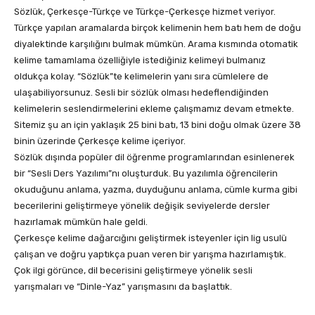
Sözlük, Çerkesçe-Türkçe ve Türkçe-Çerkesçe hizmet veriyor.
Türkçe yapılan aramalarda birçok kelimenin hem batı hem de doğu
diyalektinde karşılığını bulmak mümkün. Arama kısmında otomatik
kelime tamamlama özelliğiyle istediğiniz kelimeyi bulmanız
oldukça kolay. “Sözlük”te kelimelerin yanı sıra cümlelere de
ulaşabiliyorsunuz. Sesli bir sözlük olması hedeflendiğinden
kelimelerin seslendirmelerini ekleme çalışmamız devam etmekte.
Sitemiz şu an için yaklaşık 25 bini batı, 13 bini doğu olmak üzere 38
binin üzerinde Çerkesçe kelime içeriyor.
Sözlük dışında popüler dil öğrenme programlarından esinlenerek
bir “Sesli Ders Yazılımı”nı oluşturduk. Bu yazılımla öğrencilerin
okuduğunu anlama, yazma, duyduğunu anlama, cümle kurma gibi
becerilerini geliştirmeye yönelik değişik seviyelerde dersler
hazırlamak mümkün hale geldi.
Çerkesçe kelime dağarcığını geliştirmek isteyenler için lig usulü
çalışan ve doğru yaptıkça puan veren bir yarışma hazırlamıştık.
Çok ilgi görünce, dil becerisini geliştirmeye yönelik sesli
yarışmaları ve “Dinle-Yaz” yarışmasını da başlattık.