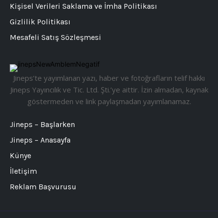
Kişisel Verileri Saklama ve İmha Politikası
Gizlilik Politikası
Mesafeli Satış Sözleşmesi
Jineps’te yayımlanan yazı, haber ve fotoğrafların telif hakkı
Jineps Yayıncılık ve Tic. Ltd. Şti.’ye aittir. İzin almadan, kaynak
göstermeden ve link paylaşmadan yayımlanamaz.
Jineps – Başlarken
Jineps – Anasayfa
Künye
İletişim
Reklam Başvurusu