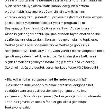
online bir portal haline getirmeye karar verdim. Amacım, anadilini
bilen herkesin üye olarak katkı sunabileceği bir platform
oluşturmaktı. Yazılımcı olduğum için işin teknik kısmını
kotarabileceğimi düşünerek bu projeye başladım ve hayal ettiğim
şekilde içerik yüklenebilecek bir yazılım programladım.
Başlangıçta Sayın Yasin Çelikkıran ve Sayın Abaze İbrahim
Alhas’ın çok değerli sözlük çalışmalarından faydalanarak online
sözlük kısmını oluşturdum. Sonrasında gelen olumlu tepkilerle,
Çerkesçe emekçisi hocalarımızın ve Çerkesçe gönüllüsü
hemşerilerimizin katkılarıyla, ihtiyaca yönelik olarak adigabze.net’i
geliştirmeye devam ettik, ediyoruz. Yeri gelmişken, katkılarını
hiçbir zaman esirgemeyen başta Ragıp Mete Hoca ve Zekoğu
Özkan olmak üzere destek veren herkese teşekkürü borç bilirim.
-Biz kullanıcılar adigabze.net ile neler yapabiliriz?
-Başlıklar halinde kısaca sıralamak gerekirse; adigabze.net,
sözlüğün yanı sıra sesli dersler, sesli yarışmalar, kelime
yarışmaları, Dinle-Yaz yarışması, Çerkesçe sayı motoru, otomatik
Latin-Kiril çevirici ve sesli alfabeler gibi dile ilişkin birçok
fonksiyona sahip.