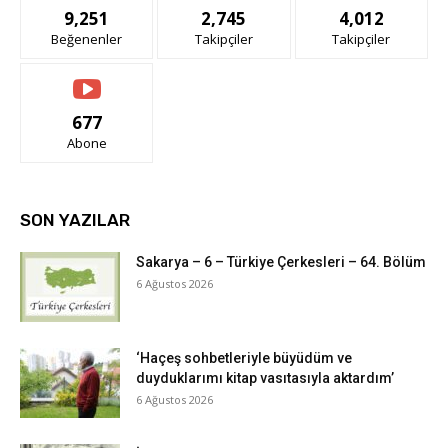
9,251
2,745
4,012
Beğenenler
Takipçiler
Takipçiler
677
Abone
SON YAZILAR
Sakarya – 6 – Türkiye Çerkesleri – 64. Bölüm
6 Ağustos 2026
‘Haçeş sohbetleriyle büyüdüm ve
duyduklarımı kitap vasıtasıyla aktardım’
6 Ağustos 2026