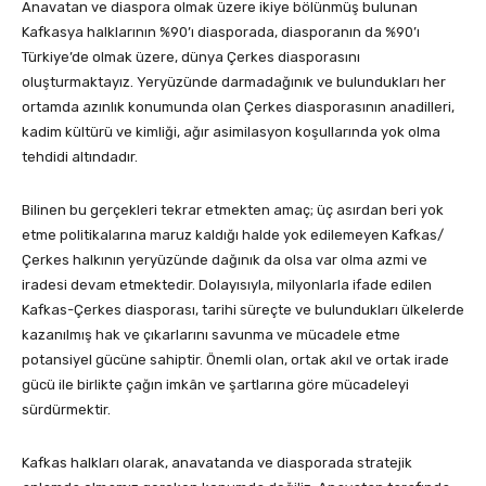
Anavatan ve diaspora olmak üzere ikiye bölünmüş bulunan
Kafkasya halklarının %90’ı diasporada, diasporanın da %90’ı
Türkiye’de olmak üzere, dünya Çerkes diasporasını
oluşturmaktayız. Yeryüzünde darmadağınık ve bulundukları her
ortamda azınlık konumunda olan Çerkes diasporasının anadilleri,
kadim kültürü ve kimliği, ağır asimilasyon koşullarında yok olma
tehdidi altındadır.
Bilinen bu gerçekleri tekrar etmekten amaç; üç asırdan beri yok
etme politikalarına maruz kaldığı halde yok edilemeyen Kafkas/
Çerkes halkının yeryüzünde dağınık da olsa var olma azmi ve
iradesi devam etmektedir. Dolayısıyla, milyonlarla ifade edilen
Kafkas-Çerkes diasporası, tarihi süreçte ve bulundukları ülkelerde
kazanılmış hak ve çıkarlarını savunma ve mücadele etme
potansiyel gücüne sahiptir. Önemli olan, ortak akıl ve ortak irade
gücü ile birlikte çağın imkân ve şartlarına göre mücadeleyi
sürdürmektir.
Kafkas halkları olarak, anavatanda ve diasporada stratejik