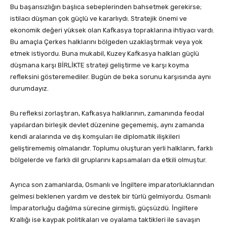
Bu başarısızlığın başlıca sebeplerinden bahsetmek gerekirse;
istilacı düşman çok güçlü ve kararlıydı. Stratejik önemi ve
ekonomik değeri yüksek olan Kafkasya topraklarına ihtiyacı vardı.
Bu amaçla Çerkes halklarını bölgeden uzaklaştırmak veya yok
etmek istiyordu. Buna mukabil, Kuzey Kafkasya halkları güçlü
düşmana karşı BİRLİKTE strateji geliştirme ve karşı koyma
refleksini gösteremediler. Bugün de beka sorunu karşısında aynı
durumdayız.
Bu refleksi zorlaştıran, Kafkasya halklarının, zamanında feodal
yapılardan birleşik devlet düzenine geçememiş, aynı zamanda
kendi aralarında ve dış komşuları ile diplomatik ilişkileri
geliştirememiş olmalarıdır. Toplumu oluşturan yerli halkların, farklı
bölgelerde ve farklı dil gruplarını kapsamaları da etkili olmuştur.
Ayrıca son zamanlarda, Osmanlı ve İngiltere imparatorluklarından
gelmesi beklenen yardım ve destek bir türlü gelmiyordu. Osmanlı
İmparatorluğu dağılma sürecine girmişti, güçsüzdü. İngiltere
Krallığı ise kaypak politikaları ve oyalama taktikleri ile savaşın