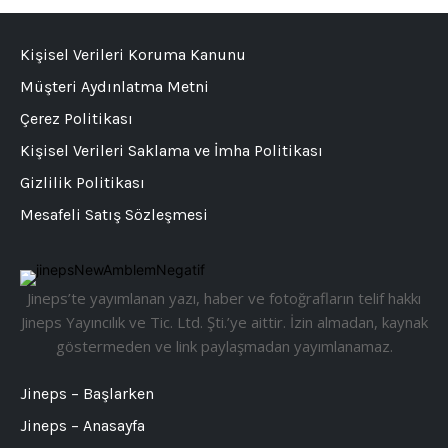
Kişisel Verileri Koruma Kanunu
Müşteri Aydınlatma Metni
Çerez Politikası
Kişisel Verileri Saklama ve İmha Politikası
Gizlilik Politikası
Mesafeli Satış Sözleşmesi
Jineps’te yayımlanan yazı, haber ve fotoğrafların telif hakkı
Jineps Yayıncılık ve Tic. Ltd. Şti.’ye aittir. İzin almadan, kaynak
göstermeden ve link paylaşmadan yayımlanamaz.
Jineps – Başlarken
Jineps – Anasayfa