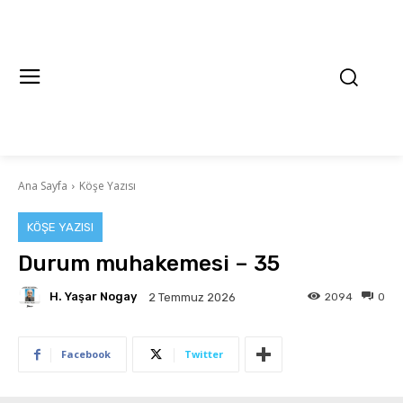
Ana Sayfa
Köşe Yazısı
KÖŞE YAZISI
Durum muhakemesi – 35
H. Yaşar Nogay
2094
0
2 Temmuz 2026
Facebook
Twitter