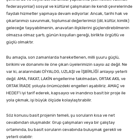
federasyonlar) sosyal ve kültürel çalışmaları ile kendi çevrelerinde
faydalı hizmetler yapmaya devam ediyorlar. Ancak, tarihi hak ve
çıkarlarımızı savunmak, toplumsal değerlerimizi (dil, kültür, kimlik)
geleceğe taşıyabilmenin, anavatan ilişkilerini güçlendirebilmenin
olmazsa olmaz şartı, günün koşulları gereği, birlikte örgütlü ve
güçlü olmaktır.
Bu amaçla, son zamanlarda hareketlenen, milli şuuru güçlü,
birikimi ve donanımı ile öne çıkan üyelerimizin sayısı az değil. Ne
var ki, aralarındaki DİYALOG, UZLAŞI ve İŞBİRLİĞİ anlayışı yeterli
değil. AMA, FAKAT, LAKİN engellerine takılmadan, ORTAK AKIL ve
ORTAK İRADE yoluyla önümüzdeki engelleri aşabiliriz. AMAÇ ve
HEDEF’i iyi tarif ederek, kapsayıcı ve inandırıcı basit bir proje ile
yola çıkmak, işi büyük ölçüde kolaylaştırabilir.
Söz konusu basit projenin temeli, şu soruların kısa ve net
cevabından oluşmalıdır. Grup çalışmaları veya bir çalıştay
ortamında, bu basit soruların cevabında buluşmak gerekli ve
yeterli olabilir: