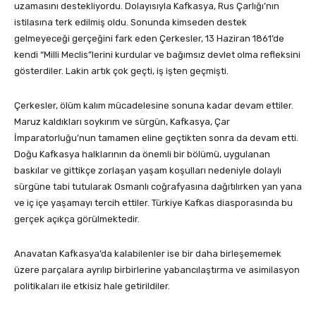
uzamasını destekliyordu. Dolayısıyla Kafkasya, Rus Çarlığı’nın
istilasına terk edilmiş oldu. Sonunda kimseden destek
gelmeyeceği gerçeğini fark eden Çerkesler, 13 Haziran 1861’de
kendi “Milli Meclis”lerini kurdular ve bağımsız devlet olma refleksini
gösterdiler. Lakin artık çok geçti, iş işten geçmişti.
Çerkesler, ölüm kalım mücadelesine sonuna kadar devam ettiler.
Maruz kaldıkları soykırım ve sürgün, Kafkasya, Çar
İmparatorluğu’nun tamamen eline geçtikten sonra da devam etti.
Doğu Kafkasya halklarının da önemli bir bölümü, uygulanan
baskılar ve gittikçe zorlaşan yaşam koşulları nedeniyle dolaylı
sürgüne tabi tutularak Osmanlı coğrafyasına dağıtılırken yan yana
ve iç içe yaşamayı tercih ettiler. Türkiye Kafkas diasporasında bu
gerçek açıkça görülmektedir.
Anavatan Kafkasya’da kalabilenler ise bir daha birleşememek
üzere parçalara ayrılıp birbirlerine yabancılaştırma ve asimilasyon
politikaları ile etkisiz hale getirildiler.