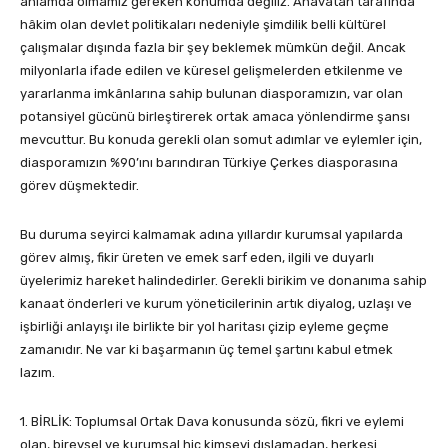
anlamda olmamız gereken konumda değiliz. Anavatan tarafında
hâkim olan devlet politikaları nedeniyle şimdilik belli kültürel
çalışmalar dışında fazla bir şey beklemek mümkün değil. Ancak
milyonlarla ifade edilen ve küresel gelişmelerden etkilenme ve
yararlanma imkânlarına sahip bulunan diasporamızın, var olan
potansiyel gücünü birleştirerek ortak amaca yönlendirme şansı
mevcuttur. Bu konuda gerekli olan somut adımlar ve eylemler için,
diasporamızın %90’ını barındıran Türkiye Çerkes diasporasına
görev düşmektedir.
Bu duruma seyirci kalmamak adına yıllardır kurumsal yapılarda
görev almış, fikir üreten ve emek sarf eden, ilgili ve duyarlı
üyelerimiz hareket halindedirler. Gerekli birikim ve donanıma sahip
kanaat önderleri ve kurum yöneticilerinin artık diyalog, uzlaşı ve
işbirliği anlayışı ile birlikte bir yol haritası çizip eyleme geçme
zamanıdır. Ne var ki başarmanın üç temel şartını kabul etmek
lazım.
1. BİRLİK: Toplumsal Ortak Dava konusunda sözü, fikri ve eylemi
olan, bireysel ve kurumsal hiç kimseyi dışlamadan, herkesi