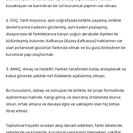
kucaklayan ve barındıran bir üst kurumsal yapının var olması.
2. GÜÇ: Tarih boyunca, aynı coğrafyada birlikte yaşamış, birlikte
devlet kurma iradesini göstermiş, aynı kaderi paylaşmış,
diasporada dil farklılıklarına karşın yoğun akrabalık ilişkileri ile
bütünleşmiş bulunan, Kafkasya (Kuzey Kafkasya) halklarının var
olan potansiyel gücünün farkında olmak ve bu gücü birleştiren bir
kurumsal yapı oluşturmak.
3. AMAÇ: Amaç ve hedefin, herkes tarafından kolay anlaşılacak ve
kabul görecek şekilde net ifadelerle açıklanmış olması.
Bu hususların, sebep ve sonuçları ile birlikte, bir proje formatında
açıklanması halinde, hangi görüş ve davranış ortamında olursa
olsun, ortak amaca ve davaya ilgisi ve yaklaşımı olan hiç kimse
itiraz etmez.
Toplumsal hayatın sıradan akışı devam ederken, farklı ülkelerde,
şehirlerde ve köylerde, kurumsal yapılarımız (dernekler, vakıflar,