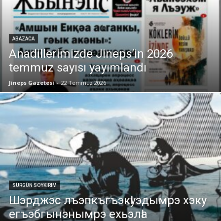
ABAZACA
Anadillerimizde Jineps’in 2026
temmuz sayısı yayımlandı
Jineps Gazetesi
-
22 Temmuz 2026
SÜRGÜN SOYKIRIM
Шэрджэс лъэпкъгъэкӏуэдымрэ хэку
егъэбгынэнымрэ ехьэлӏа