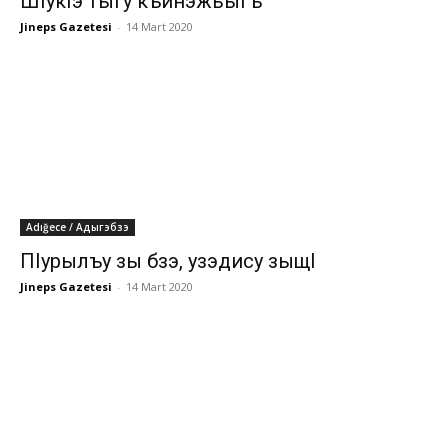
ШIукIэ тыгу къинэжьыгъ
Jineps Gazetesi
-
14 Mart 2020
Adığece / Адыгэбзэ
ПIурылъу зы бзэ, узэдису зыщI
Jineps Gazetesi
-
14 Mart 2020