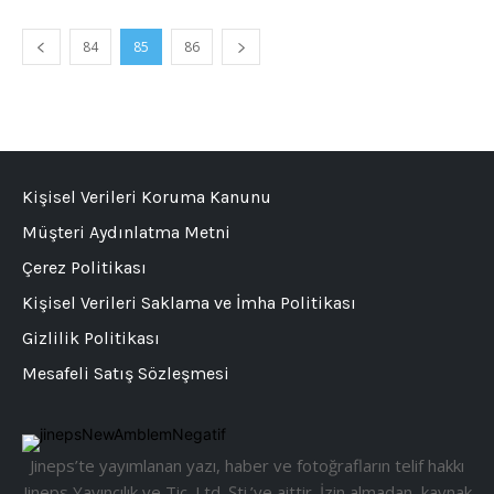
84
85
86
Kişisel Verileri Koruma Kanunu
Müşteri Aydınlatma Metni
Çerez Politikası
Kişisel Verileri Saklama ve İmha Politikası
Gizlilik Politikası
Mesafeli Satış Sözleşmesi
Jineps’te yayımlanan yazı, haber ve fotoğrafların telif hakkı
Jineps Yayıncılık ve Tic. Ltd. Şti.’ye aittir. İzin almadan, kaynak