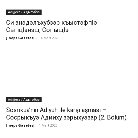
Adığece / Адыгэбзэ
Си анэдэлъхубзэр къыстэфпIэ
СыпцIанэщ, СопыщIэ
Jineps Gazetesi
-
14 Mart 2020
Adığece / Адыгэбзэ
Sosrıkua’nın Adıyuh ile karşılaşması –
Сосрыкъуэ Адииху зэрыхуэзар (2. Bölüm)
Jineps Gazetesi
-
1 Mart 2020