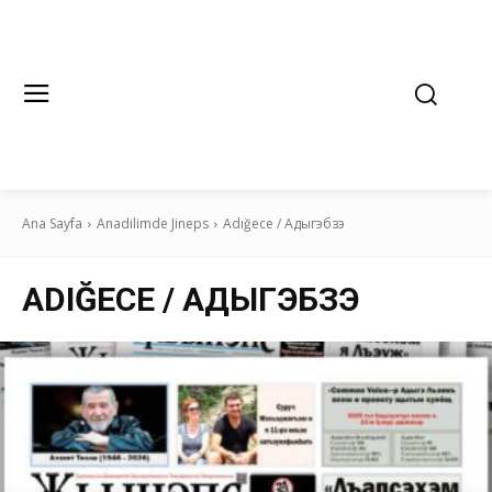
Ana Sayfa
Anadilimde Jineps
Adığece / Адыгэбзэ
ADIĞECE / АДЫГЭБЗЭ