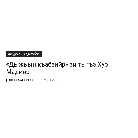
Adığece / Адыгэбзэ
«Дыжьын къабзийр» зи тыгъэ Хур
Мадинэ
Jineps Gazetesi
-
14 Mart 2020