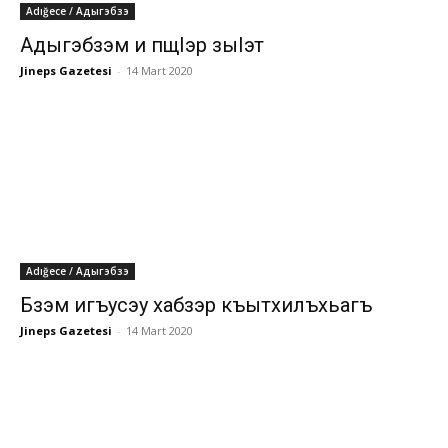
Adığece / Адыгэбзэ
Адыгэбзэм и пщIэр зыIэт
Jineps Gazetesi
-
14 Mart 2020
Adığece / Адыгэбзэ
Бзэм игъусэу хабзэр къытхилъхьагъ
Jineps Gazetesi
-
14 Mart 2020