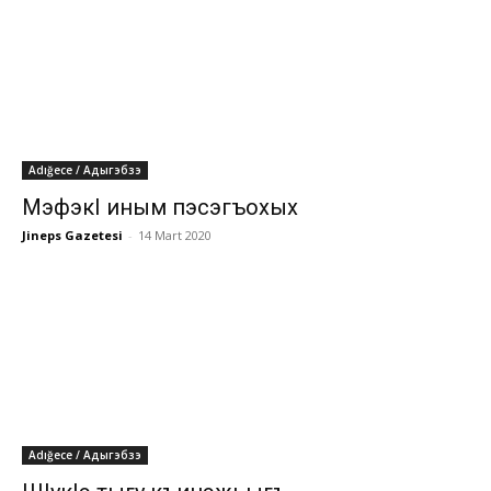
Adığece / Адыгэбзэ
МэфэкI иным пэсэгъохых
Jineps Gazetesi
-
14 Mart 2020
Adığece / Адыгэбзэ