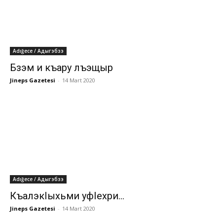
Adığece / Адыгэбзэ
Бзэм и къару лъэщыр
Jineps Gazetesi
-
14 Mart 2020
Adığece / Адыгэбзэ
КъалэкIыхьми уфIехри…
Jineps Gazetesi
-
14 Mart 2020