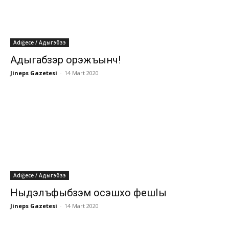
Adığece / Адыгэбзэ
Адыгабзэр орэжъынч!
Jineps Gazetesi
-
14 Mart 2020
Adığece / Адыгэбзэ
Ныдэлъфыбзэм осэшхо фешIы
Jineps Gazetesi
-
14 Mart 2020