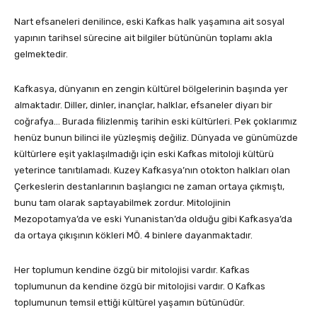
Nart efsaneleri denilince, eski Kafkas halk yaşamına ait sosyal
yapının tarihsel sürecine ait bilgiler bütününün toplamı akla
gelmektedir.
Kafkasya, dünyanın en zengin kültürel bölgelerinin başında yer
almaktadır. Diller, dinler, inançlar, halklar, efsaneler diyarı bir
coğrafya… Burada filizlenmiş tarihin eski kültürleri. Pek çoklarımız
henüz bunun bilinci ile yüzleşmiş değiliz. Dünyada ve günümüzde
kültürlere eşit yaklaşılmadığı için eski Kafkas mitoloji kültürü
yeterince tanıtılamadı. Kuzey Kafkasya’nın otokton halkları olan
Çerkeslerin destanlarının başlangıcı ne zaman ortaya çıkmıştı,
bunu tam olarak saptayabilmek zordur. Mitolojinin
Mezopotamya’da ve eski Yunanistan’da olduğu gibi Kafkasya’da
da ortaya çıkışının kökleri MÖ. 4 binlere dayanmaktadır.
Her toplumun kendine özgü bir mitolojisi vardır. Kafkas
toplumunun da kendine özgü bir mitolojisi vardır. O Kafkas
toplumunun temsil ettiği kültürel yaşamın bütünüdür.