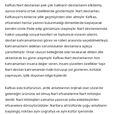
Kafkas Nart destanları pek çok halkların destanlarını etkilemiş
ayrıca onlarla ortak özelliklerde göstermiştir. Nart destanları,
Kafkasya’nı binlerce yıllık geçmişinden izler almıştır. Kafkas,
efsaneleri henüz yazının bulunmadığı dönemlerde başlayarak
kendini sözle ifade edip günümüze ulaşmıştır. Nart destanlarında;
halkın yaşadığı sosyal kesitleri ve toplumsal sürecin izlerini,
destan kahramanlarının görev ve rolleri arasında seçebilmekteyiz.
Kahramanların aldıkları sorumluluklar destanlara açıkça
yansıtılmıştır. Onlar ulusun belleğinde izler bırakarak dilden dile
aktarılarak bu güne ulaşmıştır. Kafkas Nart destanlarının tüm
kahramanları insana değer veren, insanı yücelten özellikler taşır.
Nart destan kahramanları halkı koruyup yol gösteren, kötülük
yapmayan, iyilik düşünen bilge kişilerdir.
Kafkas eski kültürünün, antik anlatılarının orijinali olan sözel bir
geleneğin ürününe ad olmuş Nart efsanelerine Nart mitolojisi
denilir. Nart mitolojileri zamanla yazınsal yolla edebileştirilen
efsanelere dönüştürüldüler. Nartlara ait kültürde çoğu anlatıların
başlangıç noktası aynı coğrafya ve aynı kültür içerisinde