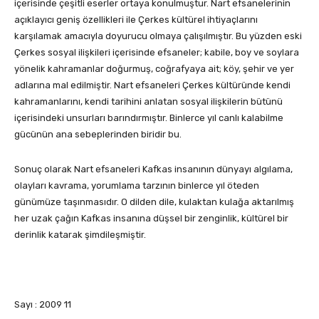
içerisinde çeşitli eserler ortaya konulmuştur. Nart efsanelerinin
açıklayıcı geniş özellikleri ile Çerkes kültürel ihtiyaçlarını
karşılamak amacıyla doyurucu olmaya çalışılmıştır. Bu yüzden eski
Çerkes sosyal ilişkileri içerisinde efsaneler; kabile, boy ve soylara
yönelik kahramanlar doğurmuş, coğrafyaya ait; köy, şehir ve yer
adlarına mal edilmiştir. Nart efsaneleri Çerkes kültüründe kendi
kahramanlarını, kendi tarihini anlatan sosyal ilişkilerin bütünü
içerisindeki unsurları barındırmıştır. Binlerce yıl canlı kalabilme
gücünün ana sebeplerinden biridir bu.
Sonuç olarak Nart efsaneleri Kafkas insanının dünyayı algılama,
olayları kavrama, yorumlama tarzının binlerce yıl öteden
günümüze taşınmasıdır. O dilden dile, kulaktan kulağa aktarılmış
her uzak çağın Kafkas insanına düşsel bir zenginlik, kültürel bir
derinlik katarak şimdileşmiştir.
Sayı : 2009 11