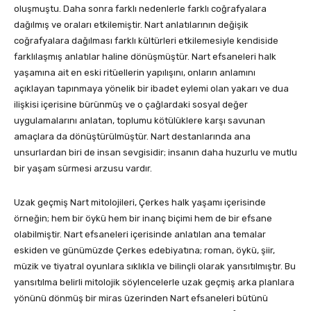
oluşmuştu. Daha sonra farklı nedenlerle farklı coğrafyalara
dağılmış ve oraları etkilemiştir. Nart anlatılarının değişik
coğrafyalara dağılması farklı kültürleri etkilemesiyle kendiside
farklılaşmış anlatılar haline dönüşmüştür. Nart efsaneleri halk
yaşamına ait en eski ritüellerin yapılışını, onların anlamını
açıklayan tapınmaya yönelik bir ibadet eylemi olan yakarı ve dua
ilişkisi içerisine bürünmüş ve o çağlardaki sosyal değer
uygulamalarını anlatan, toplumu kötülüklere karşı savunan
amaçlara da dönüştürülmüştür. Nart destanlarında ana
unsurlardan biri de insan sevgisidir; insanın daha huzurlu ve mutlu
bir yaşam sürmesi arzusu vardır.
Uzak geçmiş Nart mitolojileri, Çerkes halk yaşamı içerisinde
örneğin; hem bir öykü hem bir inanç biçimi hem de bir efsane
olabilmiştir. Nart efsaneleri içerisinde anlatılan ana temalar
eskiden ve günümüzde Çerkes edebiyatına; roman, öykü, şiir,
müzik ve tiyatral oyunlara sıklıkla ve bilinçli olarak yansıtılmıştır. Bu
yansıtılma belirli mitolojik söylencelerle uzak geçmiş arka planlara
yönünü dönmüş bir miras üzerinden Nart efsaneleri bütünü