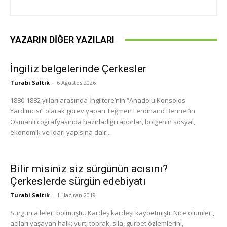
YAZARIN DIĞER YAZILARI
İngiliz belgelerinde Çerkesler
Turabi Saltık
-
6 Ağustos 2026
1880-1882 yılları arasında İngiltere’nin “Anadolu Konsolos
Yardımcısı” olarak görev yapan Teğmen Ferdinand Bennet’ın
Osmanlı coğrafyasında hazırladığı raporlar, bölgenin sosyal,
ekonomik ve idari yapısına dair...
Bilir misiniz siz sürgünün acısını?
Çerkeslerde sürgün edebiyatı
Turabi Saltık
-
1 Haziran 2019
Sürgün aileleri bölmüştü. Kardeş kardeşi kaybetmişti. Nice ölümleri,
acıları yaşayan halk; yurt, toprak, sıla, gurbet özlemlerini,