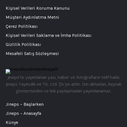
Kişisel Verileri Koruma Kanunu
Müşteri Aydınlatma Metni
Çerez Politikası
Kişisel Verileri Saklama ve İmha Politikası
Gizlilik Politikası
Mesafeli Satış Sözleşmesi
Jineps’te yayımlanan yazı, haber ve fotoğrafların telif hakkı
Jineps Yayıncılık ve Tic. Ltd. Şti.’ye aittir. İzin almadan, kaynak
göstermeden ve link paylaşmadan yayımlanamaz.
Jineps – Başlarken
Jineps – Anasayfa
Künye