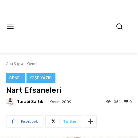
Ana Sayfa
Genel
GENEL
KÖŞE YAZISI
Nart Efsaneleri
Turabi Saltık
1064
0
1 Kasım 2009
Facebook
Twitter