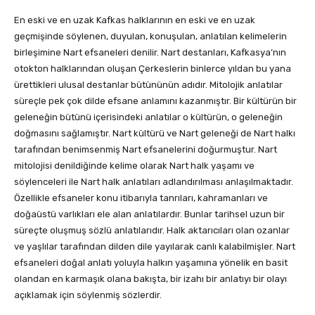
En eski ve en uzak Kafkas halklarının en eski ve en uzak
geçmişinde söylenen, duyulan, konuşulan, anlatılan kelimelerin
birleşimine Nart efsaneleri denilir. Nart destanları, Kafkasya’nın
otokton halklarından oluşan Çerkeslerin binlerce yıldan bu yana
ürettikleri ulusal destanlar bütününün adıdır. Mitolojik anlatılar
süreçle pek çok dilde efsane anlamını kazanmıştır. Bir kültürün bir
geleneğin bütünü içerisindeki anlatılar o kültürün, o geleneğin
doğmasını sağlamıştır. Nart kültürü ve Nart geleneği de Nart halkı
tarafından benimsenmiş Nart efsanelerini doğurmuştur. Nart
mitolojisi denildiğinde kelime olarak Nart halk yaşamı ve
söylenceleri ile Nart halk anlatıları adlandırılması anlaşılmaktadır.
Özellikle efsaneler konu itibarıyla tanrıları, kahramanları ve
doğaüstü varlıkları ele alan anlatılardır. Bunlar tarihsel uzun bir
süreçte oluşmuş sözlü anlatılarıdır. Halk aktarıcıları olan ozanlar
ve yaşlılar tarafından dilden dile yayılarak canlı kalabilmişler. Nart
efsaneleri doğal anlatı yoluyla halkın yaşamına yönelik en basit
olandan en karmaşık olana bakışta, bir izahı bir anlatıyı bir olayı
açıklamak için söylenmiş sözlerdir.