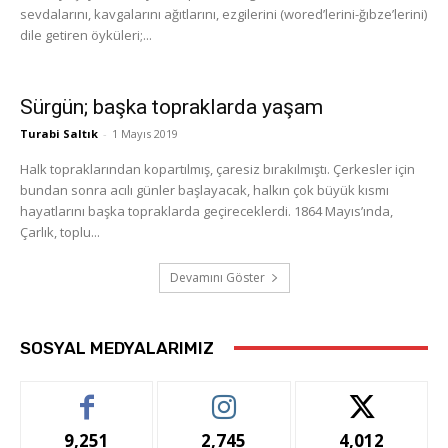
sevdalarını, kavgalarını ağıtlarını, ezgilerini (wored’lerini-ğıbze’lerini)
dile getiren öyküleri;...
Sürgün; başka topraklarda yaşam
Turabi Saltık
-
1 Mayıs 2019
Halk topraklarından kopartılmış, çaresiz bırakılmıştı. Çerkesler için
bundan sonra acılı günler başlayacak, halkın çok büyük kısmı
hayatlarını başka topraklarda geçireceklerdi. 1864 Mayıs’ında,
Çarlık, toplu...
Devamını Göster
SOSYAL MEDYALARIMIZ
9,251
2,745
4,012