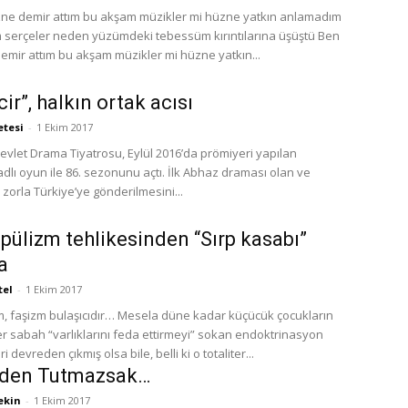
ne demir attım bu akşam müzikler mi hüzne yatkın anlamadım
serçeler neden yüzümdeki tebessüm kırıntılarına üşüştü Ben
emir attım bu akşam müzikler mi hüzne yatkın...
ir”, halkın ortak acısı
etesi
-
1 Ekim 2017
vlet Drama Tiyatrosu, Eylül 2016’da prömiyeri yapılan
dlı oyun ile 86. sezonunu açtı. İlk Abhaz draması olan ve
zorla Türkiye’ye gönderilmesini...
pülizm tehlikesinden “Sırp kasabı”
a
tel
-
1 Ekim 2017
zm, faşizm bulaşıcıdır… Mesela düne kadar küçücük çocukların
r sabah “varlıklarını feda ettirmeyi” sokan endoktrinasyon
 devreden çıkmış olsa bile, belli ki o totaliter...
nden Tutmazsak…
ekin
-
1 Ekim 2017