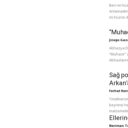
Ben mi hüz
Anlamadım 
mi hüzne d
“Muhac
Jineps Gaz
Abhazya De
“Muhacir” a
Abhazların 
Sağ po
Arkan’
Ferhat Ken
Totalitari
beynine he
malzemeleri
Elleri
Neriman T