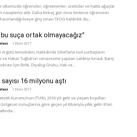
 ülkemizde öğrenciler, öğretmenler, üreticiler ve hatta ağaçlar
ı. Daha birkaç gün önce binlerce öğrencinin
hazırlandığı liseye giriş sınavı TEOG kaldırıldı. Bu...
r bu suça ortak olmayacağız”
etesi
-
1 Ekim 2017
m örgütü temsilcileri, Hakkâri’de SİHA’larla sivil yurttaşların
 ve Hatun Tuğluk’un cenazesine yapılan saldırıyı kınadı. Barış
krasi İçin Birlik, Diyalog Grubu, Hak ve...
 sayısı 16 milyonu aştı
etesi
-
1 Ekim 2017
atistik Kurumu’nun (TÜİK), 2016 yılı gelir ve yaşam koşulları
 bölgesel sonuçlarına göre geçen yıl itibarıyla yıllık geliri 8 bin
altında...