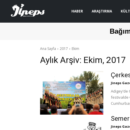
HABER
ARAŞTIRMA
KÜLT
Bağım
Ana Sayfa
2017
Ekim
Aylık Arşiv: Ekim, 2017
Çerkes
Jineps Gaz
Adigey’de Ç
festivalde 
Cumhurbaşk
Semer
Jineps Gaz