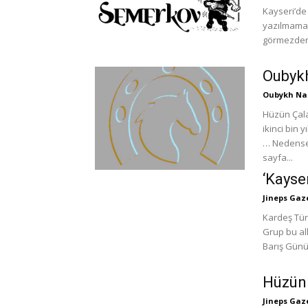
Kayseri’de
yazılmaması
görmezden 
Oubykh
Oubykh Nal
Hüzün Çala
ikinci bin 
… Nedense
sayfa...
‘Kayse
Jineps Gaz
Kardeş Türk
Grup bu al
Barış Günü’
Hüzün
Jineps Gaz