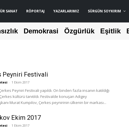
ÜR SANAT
RÖPORTAJ
YAZARLARIMIZ
SÜRGÜN SOYKIRIM
sızlık
Demokrasi
Özgürlük
Eşitlik
 Peyniri Festivali
etesi
-
1 Ekim 2017
erkes Peyniri Festivali yapıldı. On binden fazla insanın katıldığı
Çerkes kültürü tanıtıldı. Festivalde konuşan Adigey
anı Murat Kumpilov, Çerkes peynirinin ülkenin bir markası...
kov Ekim 2017
etesi
-
1 Ekim 2017