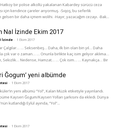
 Hatkoy bir polise alkollü yakalanan Kabardey sürücü ceza
 için kendince çareler arıyormuş. -Sıqoş, bu seferlik
gelsen bir daha içmem wolihi. -Hayır, yazacağım cezayı. -Bak...
 Nal İzinde Ekim 2017
 İzinde
-
1 Ekim 2017
r Çalgılar… … Seksenbeş… Daha, ilk bin olan bin yıl… Daha
yıla çok var o zaman… … Onunla birlikte kaç isim geliyor aklıma…
, Sekizlik… Nedense, Hamzat… … Çok isim… … Kaynakça… Bir
ri Ğogum’ yeni albümde
etesi
-
1 Ekim 2017
üler’in yeni albümü “Yol”, Kalan Müzik etiketiyle yayınlandı.
büme Kayseri Ğogum/Kayseri Yolları şarkısını da ekledi. Dünya
nün kutlandığı Eylül ayında, “Yol”...
etesi
-
1 Ekim 2017