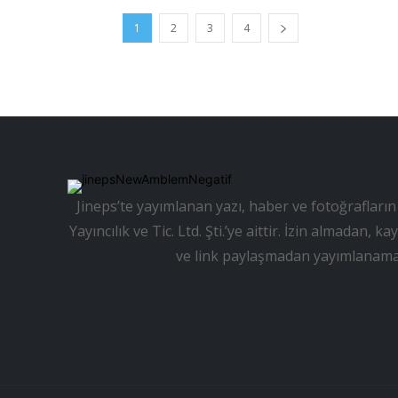
1
2
3
4
Jineps’te yayımlanan yazı, haber ve fotoğrafların 
Yayıncılık ve Tic. Ltd. Şti.’ye aittir. İzin almadan
ve link paylaşmadan yayımlanama