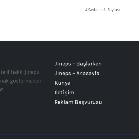
4 Sayfanın 1. Sayfası
Jineps – Başlarken
telif hakkı Jineps
Jineps – Anasayfa
, kaynak göstermeden
Künye
z.
İletişim
Reklam Başvurusu