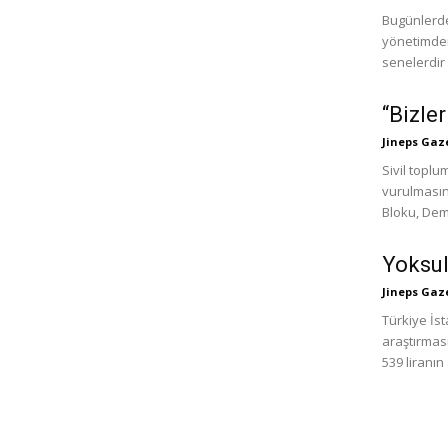
Bugünlerde
yönetimden nasiplerini ald
senelerdir 
“Bizle
Jineps Gaz
Sivil toplu
vurulmasını
Bloku, Demo
Yoksul
Jineps Gaz
Türkiye İst
araştırması
539 liranın 