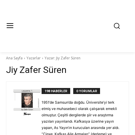
Ana Sayfa
Yazarlar
Yazar: Jiy Zafer Süren
Jiy Zafer Süren
198 HABERLER
0 YORUMLAR
1951’de Samsun’da doğdu. Üniversite’yi terk
etmiş ve muhasebeci olarak çalışarak emekli
olmuştur. Çeşitli dergilerde şiir ve araştırma
yazıları yayınlandı. Kafkasya üzerine yayın
yapan, As Yayın’ın kurucuları arasında yer aldı.
“Çipxe, Kafkas Aile Armaları” (derleme) ve