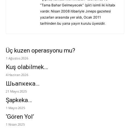
“Tama Bahar Gelmeyecek” (şiir) isimli iki kitabı
vardır. Nisan 2008 itibariyle Jıneps gazetesi
yazarları arasında yer aldı, Ocak 2011
tarihinden bu yana yayın kurulu üyesidir.
Üç kuzen operasyonu mu?
1 Ağustos 2026
Kuş olabilmek…
4 Haziran 2026
Шьапкека…
21 Mayıs 2025
Şapkeka…
1 Mayıs 2025
‘Gören Yol’
1 Nisan 2025