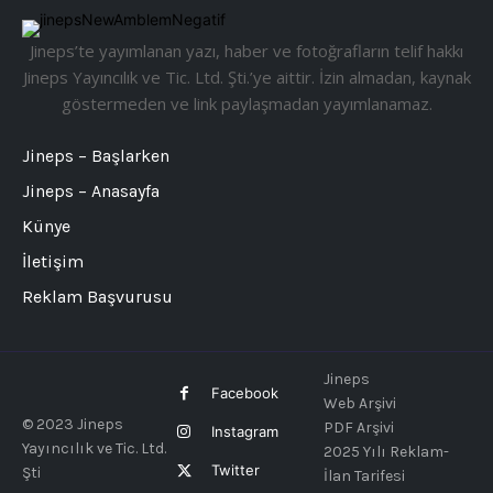
Jineps’te yayımlanan yazı, haber ve fotoğrafların telif hakkı
Jineps Yayıncılık ve Tic. Ltd. Şti.’ye aittir. İzin almadan, kaynak
göstermeden ve link paylaşmadan yayımlanamaz.
Jineps – Başlarken
Jineps – Anasayfa
Künye
İletişim
Reklam Başvurusu
Jineps
Facebook
Web Arşivi
© 2023 Jineps
PDF Arşivi
Instagram
Yayıncılık ve Tic. Ltd.
2025 Yılı Reklam-
Twitter
Şti
İlan Tarifesi