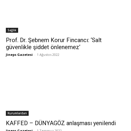
Sağlık
Prof. Dr. Şebnem Korur Fincancı: ‘Salt
güvenlikle şiddet önlenemez’
Jineps Gazetesi
-
1 Ağustos 2022
Kurumlardan
KAFFED – DÜNYAGÖZ anlaşması yenilendi
Jineps Gazetesi
-
1 Temmuz 2022