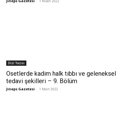
Jineps Gazetesi
-
1 Nisan 2022
Dizi Yazısı
Osetlerde kadim halk tıbbı ve geleneksel
tedavi şekilleri – 9. Bölüm
Jineps Gazetesi
-
1 Mart 2022