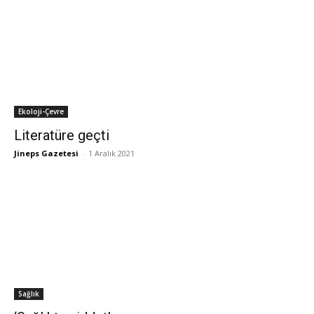
Ekoloji-Çevre
Literatüre geçti
Jineps Gazetesi
-
1 Aralık 2021
Sağlık