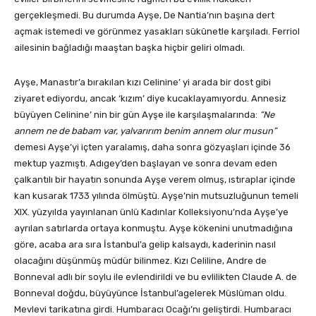
gerçekleşmedi. Bu durumda Ayşe, De Nantia’nın başına dert
açmak istemedi ve görünmez yasakları sükûnetle karşıladı. Ferriol
ailesinin bağladığı ma­aştan başka hiçbir geliri olmadı.
Ayşe, Manastır’a bırakılan kızı Celinine’ yi arada bir dost gibi
ziyaret ediyordu, ancak ‘kızım’ diye kucaklayamıyordu. Annesiz
büyüyen Celinine’ nin bir gün Ayşe ile karşılaş­malarında:
“Ne
annem ne de babam var, yalvarırım benim annem olur musun”
demesi Ayşe’yi içten yaralamış, daha son­ra gözyaşları içinde 36
mektup yazmıştı. Adıgey’den başla­yan ve sonra devam eden
çalkantılı bir hayatın sonunda Ayşe verem olmuş, ıstıraplar içinde
kan kusarak 1733 yılında ölmüştü. Ayşe’nin mutsuzluğunun temeli
XIX. yüzyılda yayınlanan ünlü Kadınlar Kolleksiyonu’nda Ayşe’ye
ayrılan satırlarda ortaya konmuştu. Ayşe kökenini unutmadığına
göre, acaba ara sıra İs­tanbul’a gelip kalsaydı, kaderinin nasıl
olacağını düşünmüş müdür bilinmez. Kızı Celiline, Andre de
Bonneval adlı bir soy­lu ile evlendirildi ve bu evlilikten Claude A. de
Bonneval doğdu, büyüyünce İstanbul’agelerek Müslüman oldu.
Mevlevi tarikatına girdi. Humbaracı Ocağı’nı geliştirdi. Humbaracı