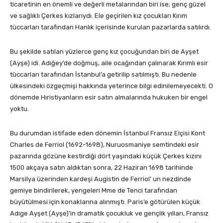
ticaretinin en önemli ve değerli metalarından biri ise; genç güzel
ve sağlıklı Çerkes kızlarıydı. Ele ge­çirilen kız çocukları Kırım
tüccarları tarafından Hanlık içe­risinde kurulan pazarlarda satılırdı.
Bu şekilde satılan yüzlerce genç kız ço­cuğundan biri de Ayşet
(Ayşe) idi. Adığey’de doğmuş, aile ocağın­dan çalınarak Kırımlı esir
tüccarları tarafından İstanbul’a getirilip satılmıştı. Bu nedenle
ülkesindeki özgeçmişi hakkında yeterince bilgi edinilemeyecekti. O
dönemde Hıristiyanların esir satın almalarında hukuken bir engel
yoktu.
Bu durumdan istifade eden dönemin İstanbul Fransız El­çisi Kont
Charles de Ferriol (1692-1698), Nuruosmaniye sem­tindeki esir
pazarında gözüne kestirdiği dört yaşındaki küçük Çerkes kızını
1500 akçaya satın aldıktan sonra, 22 Haziran 1698 tarihinde
Marsilya üzerinden kardeşi Augistin de Ferriol’ un nezdinde
gemiye bindirilerek, yengeleri Mme de Tenci tara­fından
büyütülmesi için konaklarına alınmıştı. Paris’e götürü­len küçük
Adıge Ayşet (Ayşe)’in dramatik çocukluk ve gençlik yılları, Fransız