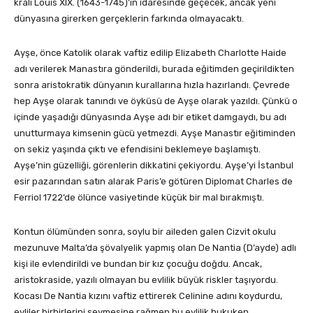
kralı Louis XIX. (1643-1745)’in idaresinde geçecek, ancak yeni
dünyasına girerken gerçeklerin farkında olmayacaktı.
Ayşe, önce Katolik olarak vaftiz edilip Elizabeth Charlotte Haide
adı verilerek Manastıra gönderildi, burada eğitim­den geçirildikten
sonra aristokratik dünyanın kurallarına hız­la hazırlandı. Çevrede
hep Ayşe olarak tanındı ve öyküsü de Ayşe olarak yazıldı. Çünkü o
içinde yaşadığı dünya­sında Ayşe adı bir etiket damgaydı, bu adı
unutturmaya kimse­nin gücü yetmezdi. Ayşe Manastır eğitiminden
on sekiz yaşında çıktı ve efendisini beklemeye başlamıştı.
Ayşe’nin güzelliği­, görenlerin dikkatini çekiyordu. Ayşe’yi İstanbul
esir paza­rından satın alarak Paris’e götüren Diplomat Charles de
Ferriol 1722’de ölünce vasiyetinde küçük bir mal bırakmıştı.
Kontun ölümünden sonra, soylu bir aileden galen Cizvit okulu
mezunuve Malta’da şövalyelik yapmış olan De Nantia (D’ayde) adlı
kişi ile evlendirildi ve bundan bir kız çocuğu doğdu. Ancak,
aristokraside, yazılı olmayan bu evlilik büyük riskler taşıyordu.
Kocası De Nantia kızını vaftiz ettirerek Celinine adını koydurdu,
evliler birbirlerini sevmesine rağ­men bu evlilik hukuken