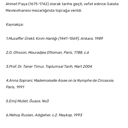
Ahmet Paşa (1675-1742) olarak tarihe geçti, vefat edince Ga­lata
Mevlevihanesi mezarlığında toprağa verildi.
Kaynakça:
1.Muzaffer Ürekli, Kırım Hanlığı (1441-1569), Ankara. 1989
2.D. Ohsson, Mouradjea Ottoman, Paris, 1788, c.6
3.Prof. Dr. Taner Timur, Toplumsal Tarih, Mart 2004
4.Anna Soprani, Ma­demoiselle Aisee on la Nymphe de Circassie,
Paris, 1991
5.Emij Muliet, Ğuaze, No3
6.Mehoş Ruslan, Adığeher, c.2. Maykop, 1993