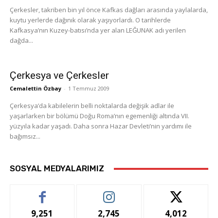
Çerkesler, takriben bin yıl önce Kafkas dağları arasında yaylalarda,
kuytu yerlerde dağınık olarak yaşıyorlardı. O ta­rihlerde
Kafkasya’nın Kuzey-batısı’nda yer alan LEĞUNAK adı yerilen
dağda...
Çerkesya ve Çerkesler
Cemalettin Özbay
-
1 Temmuz 2009
Çerkesya’da kabilelerin belli noktalarda değişik adlar ile
yaşarlarken bir bölümü Doğu Roma’nın egemenliği altında VII.
yüzyıla kadar yaşadı. Daha sonra Hazar Devleti’nin yardımı ile
bağımsız...
SOSYAL MEDYALARIMIZ
9,251
2,745
4,012