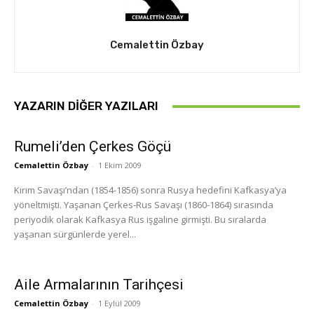
Cemalettin Özbay
YAZARIN DIĞER YAZILARI
Rumeli’den Çerkes Göçü
Cemalettin Özbay
-
1 Ekim 2009
Kırım Savaşı’ndan (1854-1856) sonra Rusya hedefini Kafkas­ya’ya
yöneltmişti. Yaşanan Çerkes-Rus Savaşı (1860-1864) sırasında
periyodik olarak Kafkasya Rus işgaline girmişti. Bu sıralarda
yaşanan sürgünlerde yerel...
Aile Armalarının Tarihçesi
Cemalettin Özbay
-
1 Eylül 2009