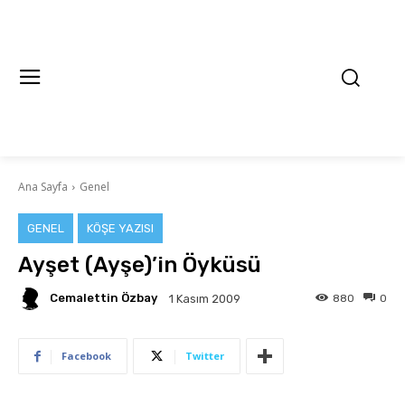
Ana Sayfa
Genel
GENEL
KÖŞE YAZISI
Ayşet (Ayşe)’in Öyküsü
Cemalettin Özbay
880
0
1 Kasım 2009
Facebook
Twitter