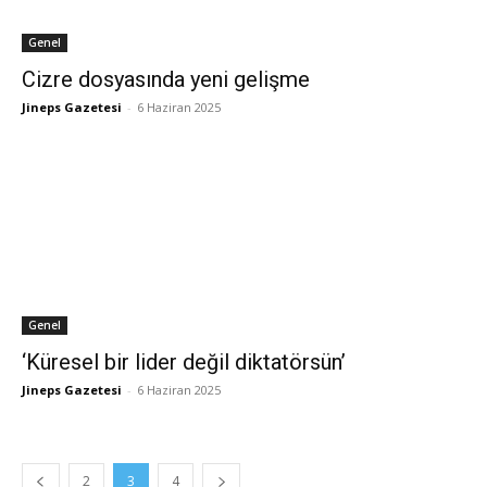
Genel
Cizre dosyasında yeni gelişme
Jineps Gazetesi
-
6 Haziran 2025
Genel
‘Küresel bir lider değil diktatörsün’
Jineps Gazetesi
-
6 Haziran 2025
2
3
4