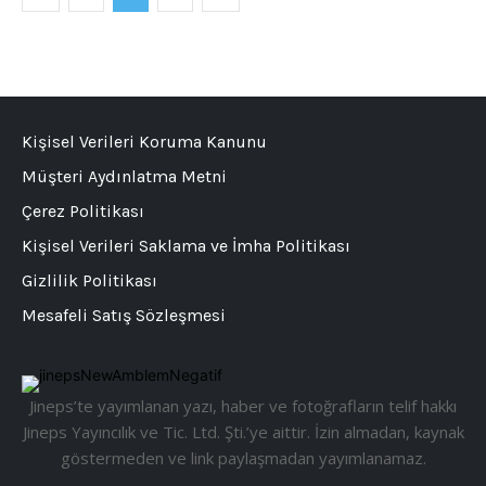
Kişisel Verileri Koruma Kanunu
Müşteri Aydınlatma Metni
Çerez Politikası
Kişisel Verileri Saklama ve İmha Politikası
Gizlilik Politikası
Mesafeli Satış Sözleşmesi
Jineps’te yayımlanan yazı, haber ve fotoğrafların telif hakkı
Jineps Yayıncılık ve Tic. Ltd. Şti.’ye aittir. İzin almadan, kaynak
göstermeden ve link paylaşmadan yayımlanamaz.