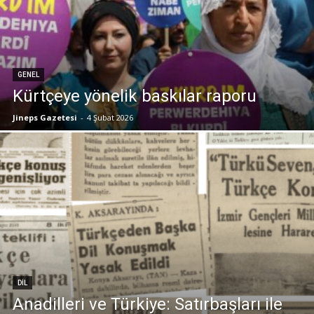
GENEL
Kürtçeye yönelik baskılar raporu
Jineps Gazetesi
-
4 Şubat 2026
DIL
Anadilleri ve Türkiye: Satırbaşları ile