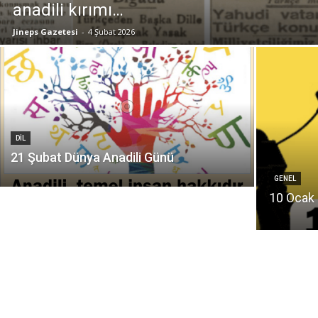
anadili kırımı…
Jineps Gazetesi
-
4 Şubat 2026
DIL
21 Şubat Dünya Anadili Günü
GENEL
10 Ocak 