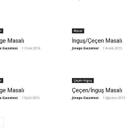
l
Masal
ge Masalı
İnguş/Çeçen Masalı
s Gazetesi
-
1 Ocak 2016
Jineps Gazetesi
-
1 Aralık 2015
l
Çeçen-İnguş
ge Masalı
Çeçen/İnguş Masalı
s Gazetesi
-
1 Eylül 2015
Jineps Gazetesi
-
1 Ağustos 2015