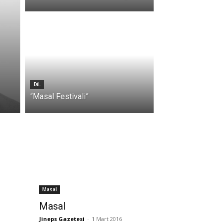
DIL
“Masal Festivali”
Masal
Masal
Jineps Gazetesi
-
1 Mart 2016