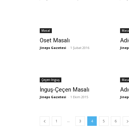
Masal
Masa
Oset Masalı
Adi
Jineps Gazetesi
-
1 Şubat 2016
Jinep
Çeçen-İnguş
Masa
İnguş-Çeçen Masalı
Adı
Jineps Gazetesi
-
1 Ekim 2015
Jinep
...
1
3
4
5
6