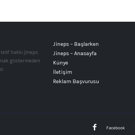
Jineps – Başlarken
telif hakkı Jineps
Jineps – Anasayfa
, kaynak göstermeden
Künye
z.
İletişim
Reklam Başvurusu
Facebook