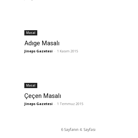
Masal
Adıge Masalı
Jineps Gazetesi
-
1 Kasım 2015
Masal
Çeçen Masalı
Jineps Gazetesi
-
1 Temmuz 2015
6 Sayfanın 4. Sayfası