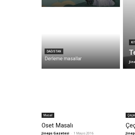
KI
T
DAĞISTAN
Derleme masallar
Jin
Masal
Çeçe
Oset Masalı
Çeç
Jineps Gazetesi
-
1 Mayıs 2016
Jinep