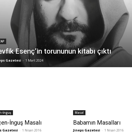
TAP
evfik Esenç’in torununun kitabı çıktı
eps Gazetesi
-
1 Mart 2024
n-İnguş
Masal
en-İnguş Masalı
Babamın Masalları
s Gazetesi
-
1 Nisan 2016
Jineps Gazetesi
-
1 Nisan 2016