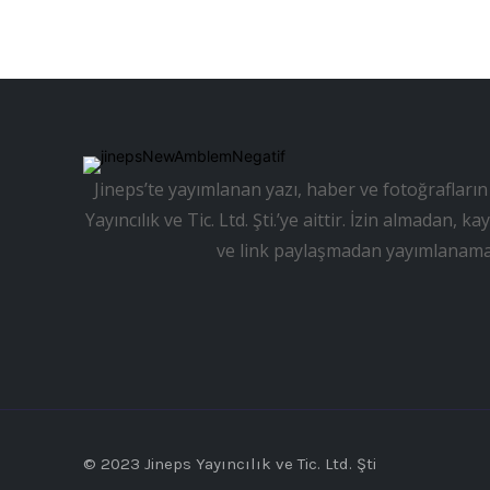
Jineps’te yayımlanan yazı, haber ve fotoğrafların 
Yayıncılık ve Tic. Ltd. Şti.’ye aittir. İzin almadan
ve link paylaşmadan yayımlanama
© 2023 Jineps Yayıncılık ve Tic. Ltd. Şti