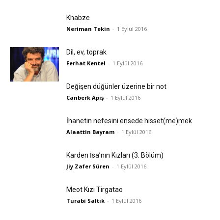
Khabze
Neriman Tekin
-
1 Eylül 2016
Dil, ev, toprak
Ferhat Kentel
-
1 Eylül 2016
Değişen düğünler üzerine bir not
Canberk Apiş
-
1 Eylül 2016
İhanetin nefesini ensede hisset(me)mek
Alaattin Bayram
-
1 Eylül 2016
Karden İsa’nın Kızları (3. Bölüm)
Jiy Zafer Süren
-
1 Eylül 2016
Meot Kızı Tirgatao
Turabi Saltık
-
1 Eylül 2016