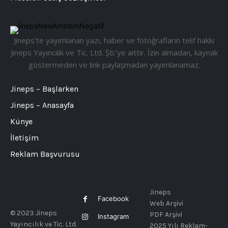
Jineps’te yayımlanan yazı, haber ve fotoğrafların telif hakkı
Jineps Yayıncılık ve Tic. Ltd. Şti.’ye aittir. İzin almadan, kaynak
göstermeden ve link paylaşmadan yayımlanamaz.
Jineps – Başlarken
Jineps – Anasayfa
Künye
İletişim
Reklam Başvurusu
Jineps
Facebook
Web Arşivi
© 2023 Jineps
PDF Arşivi
Instagram
Yayıncılık ve Tic. Ltd.
2025 Yılı Reklam-