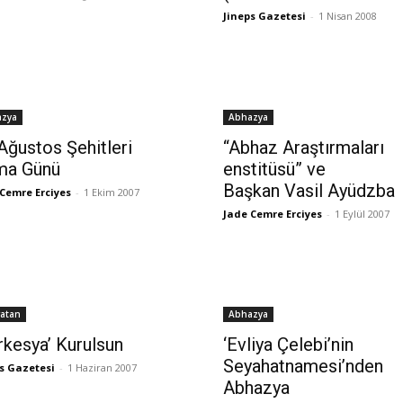
Jineps Gazetesi
-
1 Nisan 2008
azya
Abhazya
Ağustos Şehitleri
“Abhaz Araştırmaları
ma Günü
enstitüsü” ve
Başkan Vasil Ayüdzba
Cemre Erciyes
-
1 Ekim 2007
Jade Cemre Erciyes
-
1 Eylül 2007
atan
Abhazya
rkesya’ Kurulsun
‘Evliya Çelebi’nin
Seyahatnamesi’nden
s Gazetesi
-
1 Haziran 2007
Abhazya