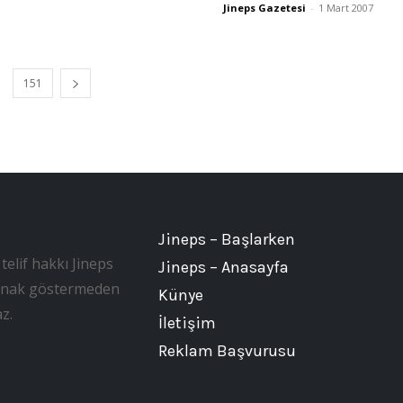
Jineps Gazetesi
-
1 Mart 2007
151
Jineps – Başlarken
telif hakkı Jineps
Jineps – Anasayfa
, kaynak göstermeden
Künye
z.
İletişim
Reklam Başvurusu