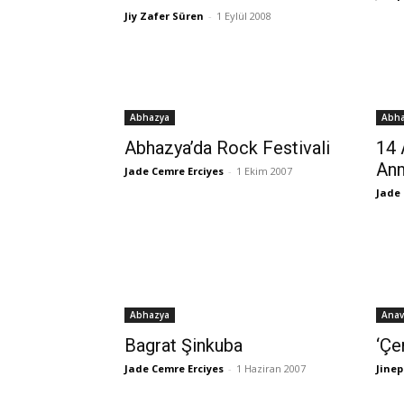
Jiy Zafer Süren
-
1 Eylül 2008
Abhazya
Abh
Abhazya’da Rock Festivali
14 
An
Jade Cemre Erciyes
-
1 Ekim 2007
Jade 
Abhazya
Anav
Bagrat Şinkuba
‘Çe
Jade Cemre Erciyes
-
1 Haziran 2007
Jinep