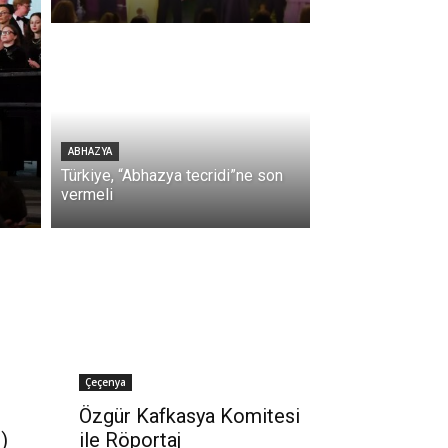
ABHAZYA
Türkiye, “Abhazya tecridi”ne son
vermeli
Çeçenya
Özgür Kafkasya Komitesi
)
ile Röportaj