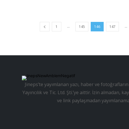
...
...
1
145
146
147
Jineps’te yayımlanan yazı, haber ve fotoğrafların 
Yayıncılık ve Tic. Ltd. Şti.’ye aittir. İzin almadan
ve link paylaşmadan yayımlanama