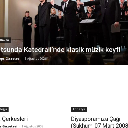
HAZYA
itsunda Katedrali’nde klasik müzik keyfi
eps Gazetesi
-
5 Ağustos 2026
doğu
Abhazya
k Çerkesleri
Diyasporamıza Çağrı
(Sukhum-07 Mart 2008
s Gazetesi
-
1 Ağustos 2008