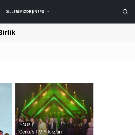
DILLERIMIZDE JİNEPS
Birlik
HABER
‘Çerkes FM Yıldızları’