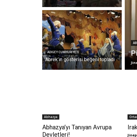
AB
P
ADIGEY CUMHURIYETI
Abrek’in gösterisi beğeni topladı
Jin
Abhazya
Orta
Abhazya’yı Tanıyan Avrupa
Ira
Devletleri!
Jinep