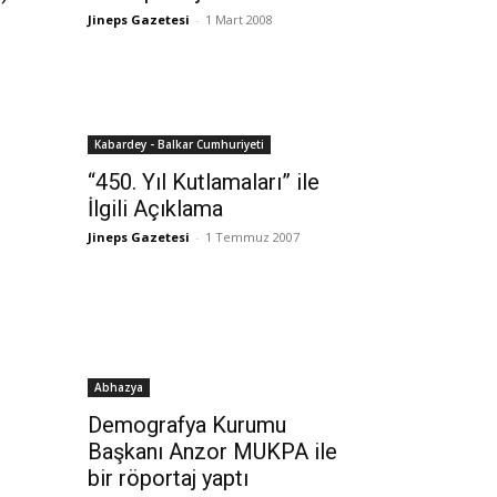
Jineps Gazetesi
-
1 Mart 2008
Kabardey - Balkar Cumhuriyeti
“450. Yıl Kutlamaları” ile
İlgili Açıklama
Jineps Gazetesi
-
1 Temmuz 2007
Abhazya
Demografya Kurumu
Başkanı Anzor MUKPA ile
bir röportaj yaptı